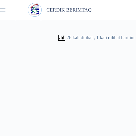
Skip
to
CERDIK BERIMTAQ
content
Bimbingan Konseling
26 kali dilihat
, 1 kali dilihat hari ini